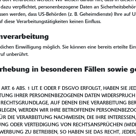
 dort verarbeitet werden. Wir weisen darauf hin, dass in diesen
dazu verpflichtet, personenbezogene Daten an Sicherheitsbehör
lossen werden, dass US-Behörden (z. B. Geheimdienste) Ihre au
 diese Verarbeitungstätigkeiten keinen Einfluss.
enverarbeitung
ichen Einwilligung möglich. Sie können eine bereits erteilte Ein
uf unberührt.
rhebung in besonderen Fällen sowie g
 6 ABS. 1 LIT. E ODER F DSGVO ERFOLGT, HABEN SIE JED
ITUNG IHRER PERSONENBEZOGENEN DATEN WIDERSPRUCH EI
E RECHTSGRUNDLAGE, AUF DENEN EINE VERARBEITUNG BER
EGEN, WERDEN WIR IHRE BETROFFENEN PERSONENBEZOGE
IE VERARBEITUNG NACHWEISEN, DIE IHRE INTERESSEN, 
G ODER VERTEIDIGUNG VON RECHTSANSPRÜCHEN (WIDERS
RBUNG ZU BETREIBEN, SO HABEN SIE DAS RECHT, JEDER