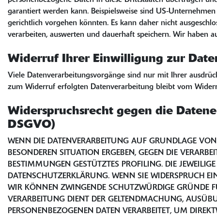
personenbezogene Daten in diese Drittstaaten übertragen und
garantiert werden kann. Beispielsweise sind US-Unternehmen 
gerichtlich vorgehen könnten. Es kann daher nicht ausgesch
verarbeiten, auswerten und dauerhaft speichern. Wir haben auf
Widerruf Ihrer Einwilligung zur Dat
Viele Datenverarbeitungsvorgänge sind nur mit Ihrer ausdrückl
zum Widerruf erfolgten Datenverarbeitung bleibt vom Widerr
Widerspruchsrecht gegen die Datene
DSGVO)
WENN DIE DATENVERARBEITUNG AUF GRUNDLAGE VON ART.
BESONDEREN SITUATION ERGEBEN, GEGEN DIE VERARBE
BESTIMMUNGEN GESTÜTZTES PROFILING. DIE JEWEILIG
DATENSCHUTZERKLÄRUNG. WENN SIE WIDERSPRUCH EINL
WIR KÖNNEN ZWINGENDE SCHUTZWÜRDIGE GRÜNDE FÜR D
VERARBEITUNG DIENT DER GELTENDMACHUNG, AUSÜBUN
PERSONENBEZOGENEN DATEN VERARBEITET, UM DIREKTWE