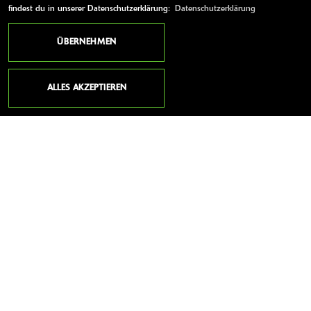
findest du in unserer Datenschutzerklärung:
Datenschutzerklärung
ÜBERNEHMEN
1.999 Aufrufe
ALLES AKZEPTIEREN
0 Kommentare
ZUM VIDEO
ANSCHRIFT
ZELLER MOTORSHOP