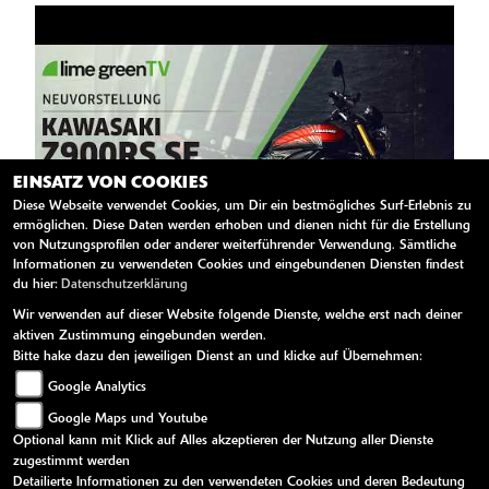
EINSATZ VON COOKIES
Diese Webseite verwendet Cookies, um Dir ein bestmögliches Surf-Erlebnis zu
ermöglichen. Diese Daten werden erhoben und dienen nicht für die Erstellung
10.540 Aufrufe
von Nutzungsprofilen oder anderer weiterführender Verwendung. Sämtliche
Informationen zu verwendeten Cookies und eingebundenen Diensten findest
57 Kommentare
ZUM VIDEO
du hier:
Datenschutzerklärung
Wir verwenden auf dieser Website folgende Dienste, welche erst nach deiner
aktiven Zustimmung eingebunden werden.
Bitte hake dazu den jeweiligen Dienst an und klicke auf Übernehmen:
Google Analytics
Google Maps und Youtube
Optional kann mit Klick auf Alles akzeptieren der Nutzung aller Dienste
zugestimmt werden
Detailierte Informationen zu den verwendeten Cookies und deren Bedeutung