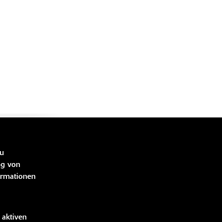
LINKS
zu
ng von
ormationen
bücher
idung
handise
 aktiven