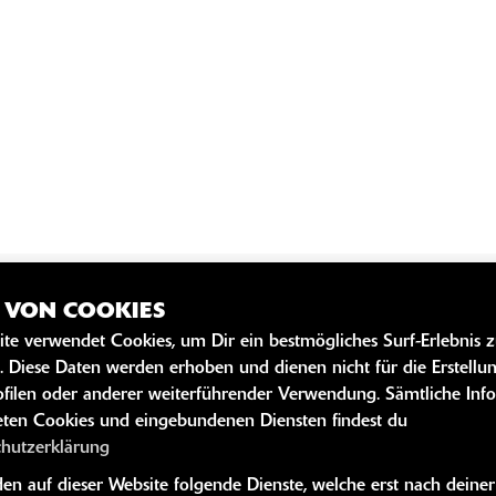
Z VON COOKIES
SZEITEN
WEITERE 
ite verwendet Cookies, um Dir ein bestmögliches Surf-Erlebnis 
. Diese Daten werden erhoben und dienen nicht für die Erstellu
Kawasaki News
geschlossen
filen oder anderer weiterführender Verwendung. Sämtliche Inf
Kawasaki Hand
ten Cookies und eingebundenen Diensten findest du
09:00 - 12:00 und 14:00 - 17:00
Kawasaki Bekle
chutzerklärung
09:00 - 12:00 und 14:00 - 17:00
Kawasaki Merc
n auf dieser Website folgende Dienste, welche erst nach deiner