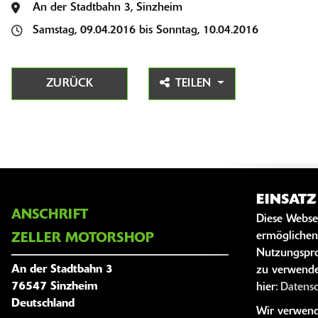
An der Stadtbahn 3, Sinzheim
Samstag, 09.04.2016 bis Sonntag, 10.04.2016
ZURÜCK
TEILEN
EINSAT
ANSCHRIFT
ÖFFNUNG
Diese Webse
ermöglichen
ZELLER MOTORSHOP
Montag:
Nutzungspro
An der Stadtbahn 3
zu verwende
Dienstag:
76547 Sinzheim
hier:
Datens
Mittwoch:
Deutschland
Wir verwende